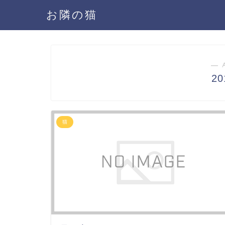
お隣の猫
― 
2
猫